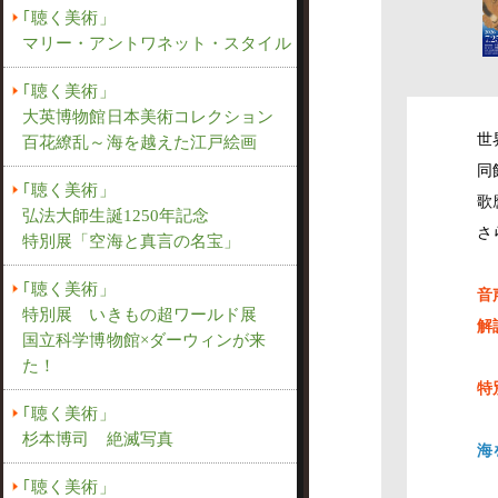
｢聴く美術」
マリー・アントワネット・スタイル
｢聴く美術」
大英博物館日本美術コレクション
世
百花繚乱～海を越えた江戸絵画
同
｢聴く美術」
歌
弘法大師生誕1250年記念
さ
特別展「空海と真言の名宝」
｢聴く美術」
音
特別展 いきもの超ワールド展
解
国立科学博物館×ダーウィンが来
た！
特
｢聴く美術」
杉本博司 絶滅写真
海
｢聴く美術」