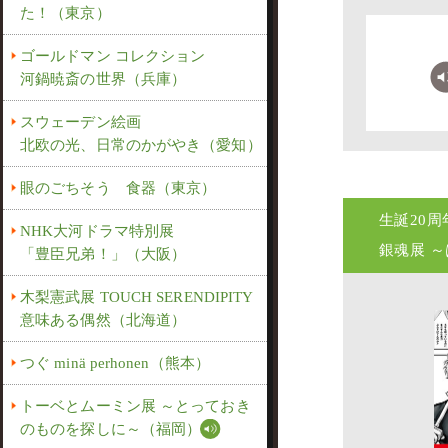
た！（東京）
ゴールドマン コレクション
河鍋暁斎の世界（兵庫）
スウェーデン絵画
北欧の光、日常のかがやき（愛知）
眼のごちそう 食器（東京）
生誕20周
NHK大河ドラマ特別展
銀魂展 
「豊臣兄弟！」（大阪）
木梨憲武展 TOUCH SERENDIPITY
意味ある偶然（北海道）
つぐ minä perhonen（熊本）
トーベとムーミン展 ～とっておき
のものを探しに～（福岡）