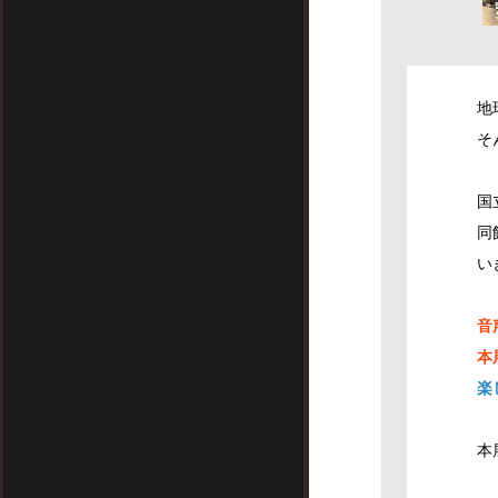
地
そ
国
同
い
音
本
楽
本