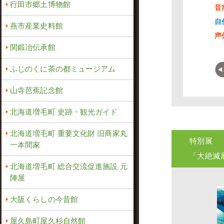
行田市郷土博物館
音
自
燕市産業史料館
声
関鍛冶伝承館
ふじのくに茶の都ミュージアム
山寺芭蕉記念館
北海道増毛町 史跡・観光ガイド
北海道増毛町 重要文化財 旧商家丸
特別展
一本間家
「大絶滅
北海道増毛町 総合交流促進施設 元
陣屋
大阪くらしの今昔館
屋久島町屋久杉自然館