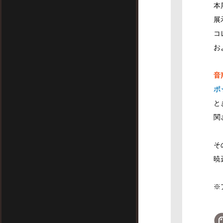
本
展
コ
お
音
ポ
と
関
そ
暁
※