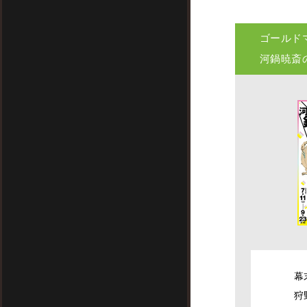
ゴールド
河鍋暁斎
幕
狩