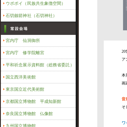
ウポポイ（民族共生象徴空間）
石切劔箭神社（石切神社）
宮内庁 仙洞御所
2
宮内庁 修学院離宮
ア
平和祈念展示資料館（総務省委託）
本
国立西洋美術館
画
東京国立近代美術館
音
京都国立博物館 平成知新館
そ
奈良国立博物館 仏像館
ワ
九州国立博物館