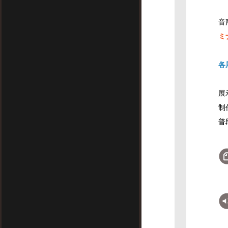
音
ミ
各
展
制
普