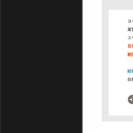
ヨ
展
ス
音
解
絵
自