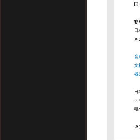
国
彩
日
さ
音
文
器
日
デ
穏
※