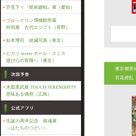
芥見下々『呪術廻戦』展（愛知）
ブルックリン博物館所蔵
特別展 古代エジプト（長野）
杉本博司 絶滅写真（東京）
ピカソ meets ポール・スミス
遊び心の冒険へ（東京）
東京都美
百花繚乱
木梨憲武展 TOUCH SERENDIPITY
意味ある偶然（広島）
生誕20周年記念 銀魂展
～はたちのつどい～