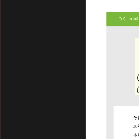
つぐ minä 
そ
3
本