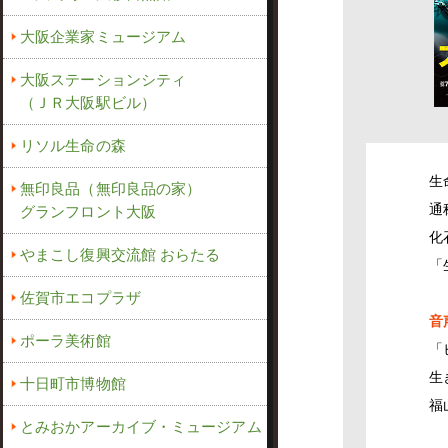
大阪企業家ミュージアム
大阪ステーションシティ
（ＪＲ大阪駅ビル）
リソル生命の森
生
無印良品（無印良品の家）
通
グランフロント大阪
化
やまこし復興交流館 おらたる
「
佐賀市エコプラザ
音
ポーラ美術館
「
生
十日町市博物館
福
とみおかアーカイブ・ミュージアム