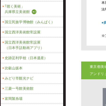
本
｢聴く美術」
法
兵庫県立美術館
国立民族学博物館（みんぱく）
●
国立西洋美術館常設展
※
国立西洋美術館常設展
（日本手話動画アプリ）
史跡足利学校（日本遺産）
東京都美
比叡山坂本
アンドリ
みどり市観光ナビ
三菱一号館美術館
富岡製糸場