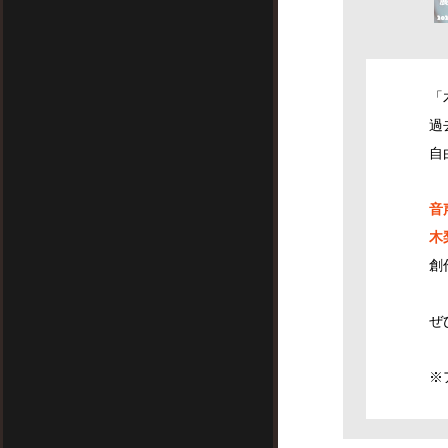
「
過
自
音
木
創
ぜ
※