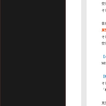
空
そ
音
展
そ
空
【
M
【
そ
「
充