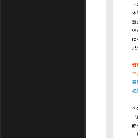
下
本
豊
彼
ゆ
兄
音
ア
豊
名
そ
『
静
「