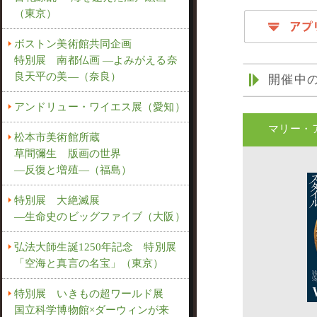
（東京）
ボストン美術館共同企画
特別展 南都仏画 ―よみがえる奈
良天平の美―（奈良）
開催中
アンドリュー・ワイエス展（愛知）
マリー・
松本市美術館所蔵
草間彌生 版画の世界
―反復と増殖―（福島）
特別展 大絶滅展
―生命史のビッグファイブ（大阪）
弘法大師生誕1250年記念 特別展
「空海と真言の名宝」（東京）
特別展 いきもの超ワールド展
国立科学博物館×ダーウィンが来