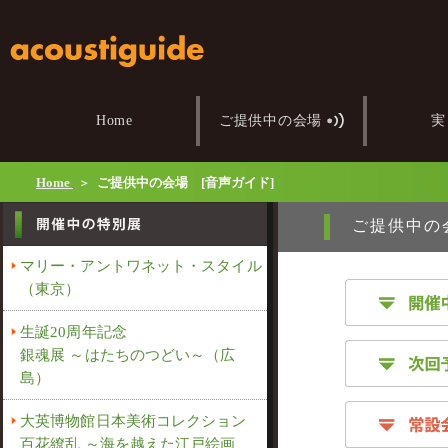
ご提供中の会場
Home
実
Home
ご提供中の会場 [音声ガイド]
ご提供
マリー・アントワネット・スタイル
（東京）
生誕20周年記念
銀魂展 ～はたちのつどい～（広
島）
大英博物館日本美術コレクション
百花繚乱 ～海を越えた江戸絵画