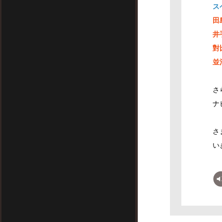
ス
田
井
對
並
さ
ナ
さ
い