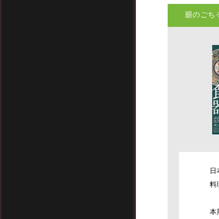
眼のごち
日
料
本