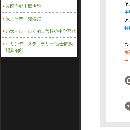
そ
港区立郷土歴史館
本
泉大津市 織編館
ア
特
泉大津市 市立池上曽根弥生学習館
キリンディスティラリー 富士御殿
ス
場蒸溜所
矢
三