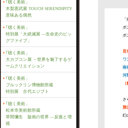
｢聴く美術」
木梨憲武展 TOUCH SERENDIPITY
意味ある偶然
「
｢聴く美術」
ボ
特別展「大絶滅展 ―生命史のビッ
ボ
グファイブ」
音
｢聴く美術」
大カプコン展 －世界を魅了するゲ
ワ
ームクリエイション
南
河
｢聴く美術」
（
ブルックリン博物館所蔵
特別展 古代エジプト
さ
｢聴く美術」
雅
松本市美術館所蔵
幻
草間彌生 版画の世界 ―反復と増
殖